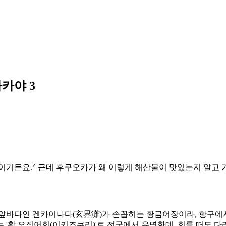
카야 3
거든요.ᐟ 근데 후쿠오카가 왜 이렇게 해산물이 맛있는지 알고 가
 앞바다인 겐카이나다(玄界灘)가 손꼽히는 황금어장이라, 항구에서
는 '활 오징어회(이키즈쿠리)'로 전국에서 유명한데, 회를 떠도 