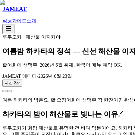
JAMEAT
식당
가이드
소개
후쿠오카 · 해산물 이자카야
여름밤 하카타의 정석 — 신선 해산물 이자
활어회에 생맥주. 2026년 6월 취재, 한국어 메뉴·예약 OK.
JAMEAT 에디터
·
2026년 6월 23일
사진
2
장
여름 하카타의 밤은요, 활 오징어회에 생맥주 딱 한잔이면 완성이
하카타의 밤이 해산물로 빛나는 이유.ᐟ
후쿠오카가 회랑 해산물로 유명한 건 바다 덕분이에요. 하카타
요. 그중 주인공이 오징어(이카)! 후쿠오카·사가의 요부코 일대