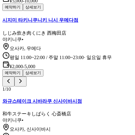
¥5,000-10,000
예약하기
상세보기
시지미 타키니쿠니키 니시 우메다점
しじみ炊き肉くにき 西梅田店
야키니쿠
•
오사카, 우메다
평일 11:00~22:00 / 주말 11:00~23:00
·
일요일 휴무
¥2,000-5,000
예약하기
상세보기
1
/
10
와규스테이크 시바라쿠 신사이바시점
和牛ステーキしばらく 心斎橋店
야키니쿠
•
오사카, 신사이바시