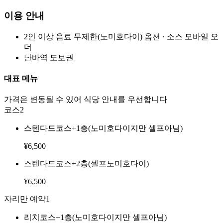
이용 안내
2인 이상 음료 무제한(노미호다이) 옵션 · 소스 모바일 오
더
난바역 도보권
대표 메뉴
가격은 변동될 수 있어 식당 안내를 우선합니다
코스
2
스텐다드코스+1층(노미호다이지만 셀프아님)
¥
6,500
스텐다드코스+2층(셀프노미호다이)
¥
6,500
자리만 예약
1
리치코스+1층(노미호다이지만 셀프아님)