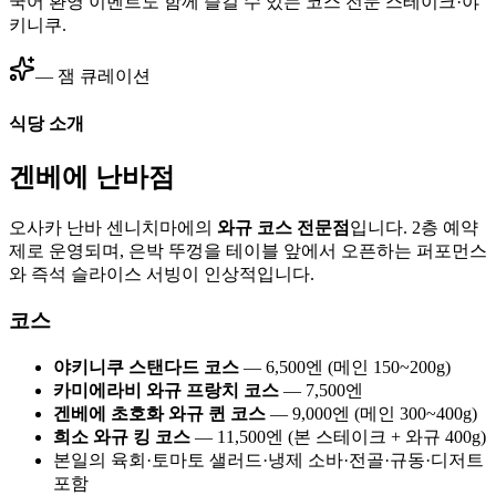
국어 환영 이벤트도 함께 즐길 수 있는 코스 전문 스테이크·야
키니쿠.
— 잼 큐레이션
식당 소개
겐베에 난바점
오사카 난바 센니치마에의
와규 코스 전문점
입니다. 2층 예약
제로 운영되며, 은박 뚜껑을 테이블 앞에서 오픈하는 퍼포먼스
와 즉석 슬라이스 서빙이 인상적입니다.
코스
야키니쿠 스탠다드 코스
— 6,500엔 (메인 150~200g)
카미에라비 와규 프랑치 코스
— 7,500엔
겐베에 초호화 와규 퀸 코스
— 9,000엔 (메인 300~400g)
희소 와규 킹 코스
— 11,500엔 (본 스테이크 + 와규 400g)
본일의 육회·토마토 샐러드·냉제 소바·전골·규동·디저트
포함