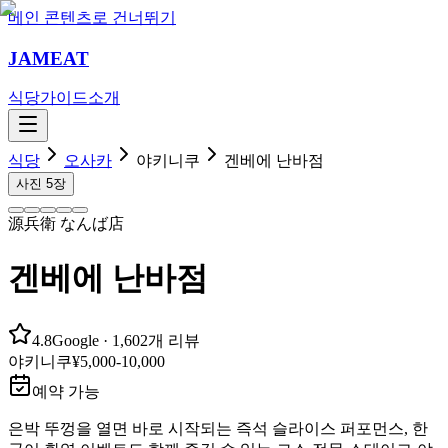
메인 콘텐츠로 건너뛰기
JAMEAT
식당
가이드
소개
식당
오사카
야키니쿠
겐베에 난바점
사진
5
장
源兵衛 なんば店
겐베에 난바점
4.8
Google
· 1,602개 리뷰
야키니쿠
¥5,000-10,000
예약 가능
은박 뚜껑을 열면 바로 시작되는 즉석 슬라이스 퍼포먼스, 한