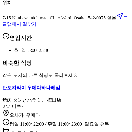
위치
7-15 Nanbasennichimae, Chuo Ward, Osaka, 542-0075 일본
구
글맵에서 길찾기
영업시간
월–일
15:00–23:30
비슷한 식당
같은 도시의 다른 식당도 둘러보세요
탄토하라미 우메다하나레점
焼肉 タンとハラミ。 梅田店
야키니쿠
•
오사카, 우메다
평일 11:00~22:00 / 주말 11:00~23:00
·
일요일 휴무