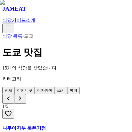
JAMEAT
식당
가이드
소개
식당 목록
·
도쿄
도쿄
맛집
15
개의 식당을 찾았습니다
카테고리
전체
야키니쿠
이자카야
스시
복어
1
/
5
니쿠아자부 롯폰기점