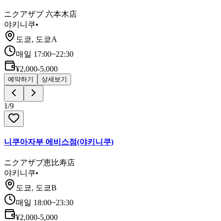
ニクアザブ 六本木店
야키니쿠
•
도쿄, 도쿄A
매일 17:00~22:30
¥2,000-5,000
예약하기
상세보기
1
/
9
니쿠아자부 에비스점(야키니쿠)
ニクアザブ恵比寿店
야키니쿠
•
도쿄, 도쿄B
매일 18:00~23:30
¥2,000-5,000