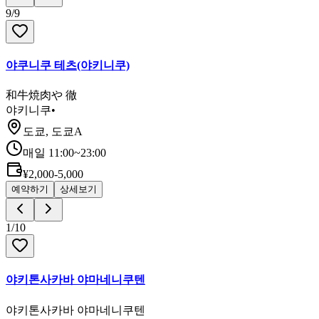
9
/
9
야쿠니쿠 테츠(야키니쿠)
和牛焼肉や 徹
야키니쿠
•
도쿄, 도쿄A
매일 11:00~23:00
¥2,000-5,000
예약하기
상세보기
1
/
10
야키톤사카바 야마네니쿠텐
야키톤사카바 야마네니쿠텐