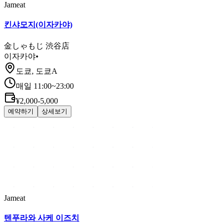
Jameat
킨샤모지(이자카야)
金しゃもじ 渋谷店
이자카야
•
도쿄, 도쿄A
매일 11:00~23:00
¥2,000-5,000
예약하기
상세보기
Jameat
텐푸라와 사케 이즈치