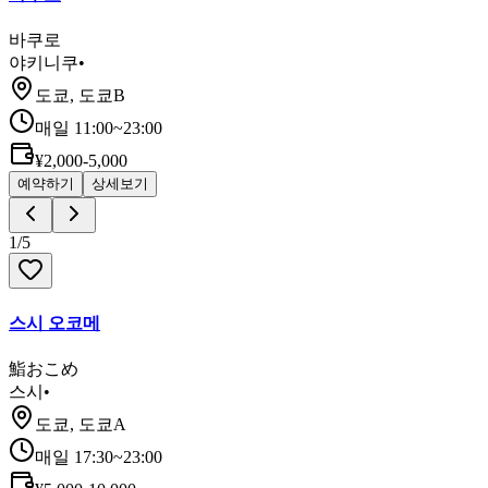
바쿠로
야키니쿠
•
도쿄, 도쿄B
매일 11:00~23:00
¥2,000-5,000
예약하기
상세보기
1
/
5
스시 오코메
鮨おこめ
스시
•
도쿄, 도쿄A
매일 17:30~23:00