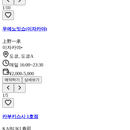
1
/
10
우에노잇쇼(이자카야)
上野一承
이자카야
•
도쿄, 도쿄A
매일 16:00~23:30
¥2,000-5,000
예약하기
상세보기
1
/
5
카부키스시 1호점
KABUKI 寿司