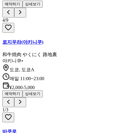
예약하기
상세보기
4
/
9
로지우라(야키니쿠)
和牛焼肉 やくにく 路地裏
야키니쿠
•
도쿄, 도쿄A
매일 11:00~23:00
¥2,000-5,000
예약하기
상세보기
1
/
3
바쿠로