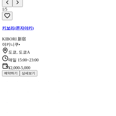
1
/
5
키보리(몬자야키)
KIBORI 新宿
야키니쿠
•
도쿄, 도쿄A
매일 15:00~23:00
¥2,000-5,000
예약하기
상세보기