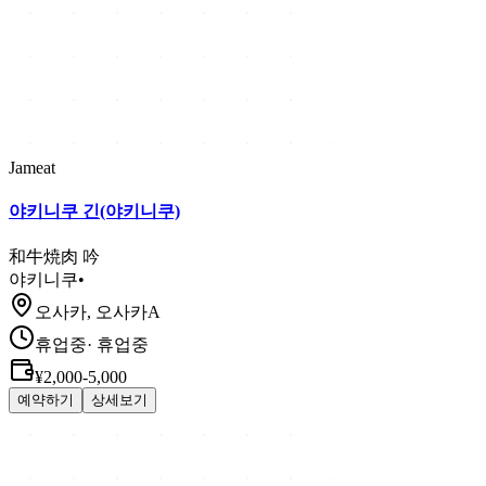
Jameat
야키니쿠 긴(야키니쿠)
和牛焼肉 吟
야키니쿠
•
오사카, 오사카A
휴업중
·
휴업중
¥2,000-5,000
예약하기
상세보기