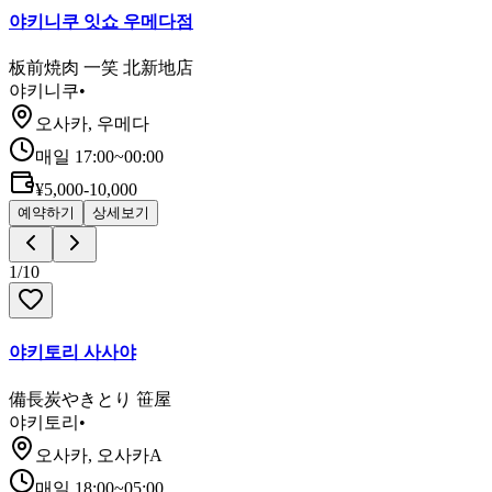
야키니쿠 잇쇼 우메다점
板前焼肉 一笑 北新地店
야키니쿠
•
오사카, 우메다
매일 17:00~00:00
¥5,000-10,000
예약하기
상세보기
1
/
10
야키토리 사사야
備長炭やきとり 笹屋
야키토리
•
오사카, 오사카A
매일 18:00~05:00