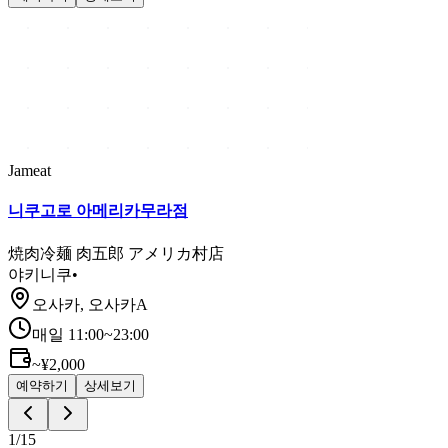
Jameat
니쿠고로 아메리카무라점
焼肉冷麺 肉五郎 アメリカ村店
야키니쿠
•
오사카, 오사카A
매일 11:00~23:00
~¥2,000
예약하기
상세보기
1
/
15