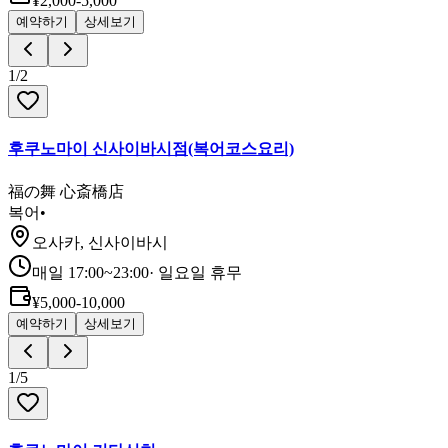
¥2,000-5,000
예약하기
상세보기
1
/
2
후쿠노마이 신사이바시점(복어코스요리)
福の舞 心斎橋店
복어
•
오사카, 신사이바시
매일 17:00~23:00
·
일요일 휴무
¥5,000-10,000
예약하기
상세보기
1
/
5