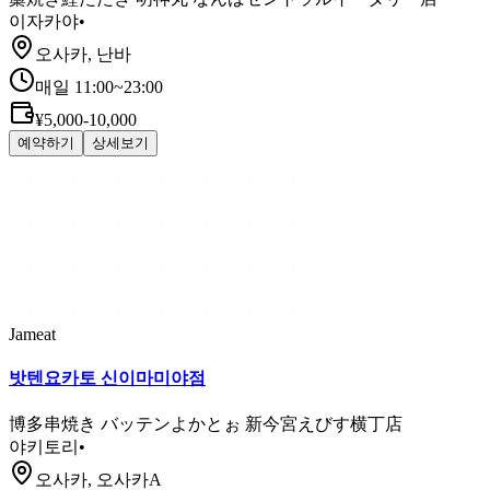
이자카야
•
오사카, 난바
매일 11:00~23:00
¥5,000-10,000
예약하기
상세보기
Jameat
밧텐요카토 신이마미야점
博多串焼き バッテンよかとぉ 新今宮えびす横丁店
야키토리
•
오사카, 오사카A