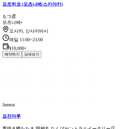
모츠히코 (모츠나베/스키야키)
もつ彦
모츠나베
•
오사카, 신사이바시
매일 11:00~23:00
¥10,000+
예약하기
상세보기
Jameat
묘진마루
藁焼き鰹たたき 明神丸 なんばセントラルイータリー店