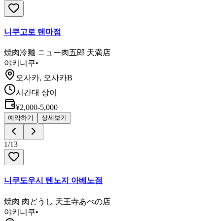
니쿠고로 텐마점
焼肉冷麺 ニュー肉五郎 天満店
야키니쿠
•
오사카, 오사카B
시간대 상이
¥2,000-5,000
예약하기
상세보기
1
/
13
니쿠도우시 텐노지 아베노점
焼肉 肉どうし 天王寺あべの店
야키니쿠
•