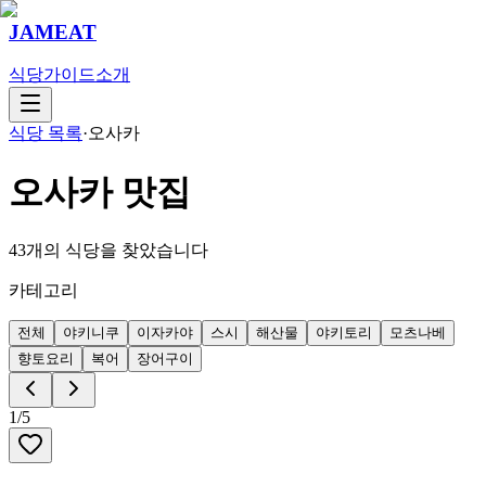
JAMEAT
식당
가이드
소개
식당 목록
·
오사카
오사카
맛집
43
개의 식당을 찾았습니다
카테고리
전체
야키니쿠
이자카야
스시
해산물
야키토리
모츠나베
향토요리
복어
장어구이
1
/
5