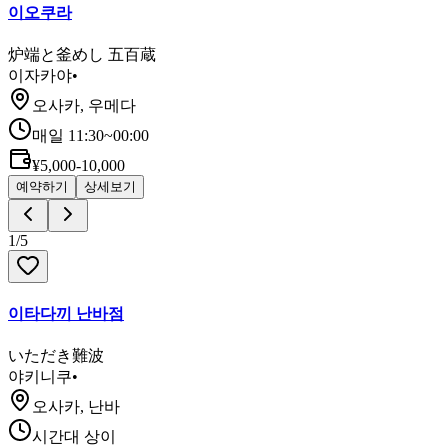
이오쿠라
炉端と釜めし 五百蔵
이자카야
•
오사카, 우메다
매일 11:30~00:00
¥5,000-10,000
예약하기
상세보기
1
/
5
이타다끼 난바점
いただき難波
야키니쿠
•
오사카, 난바
시간대 상이