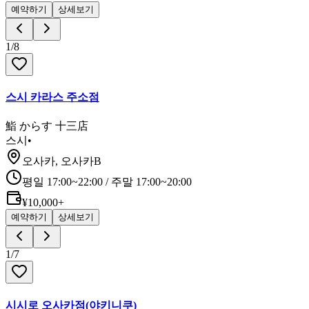
예약하기
상세보기
1
/
8
스시 카라스 주소점
鮨 からす 十三店
스시
•
오사카, 오사카B
평일 17:00~22:00 / 주말 17:00~20:00
¥10,000+
예약하기
상세보기
1
/
7
시시로 오사카점(야키니쿠)