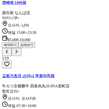
겐베에 난바점
源兵衛 なんば店
야키니쿠
•
오사카, 난바
매일 15:00~23:30
¥5,000-10,000
예약하기
상세보기
1
/
10
교토가츠규 스이나 무로마치점
牛カツ京都勝牛 四条烏丸SUINA室町店
향토요리
•
오사카, 오사카B
매일 07:30~10:00