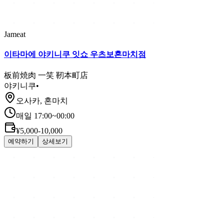
Jameat
이타마에 야키니쿠 잇쇼 우츠보혼마치점
板前焼肉 一笑 靭本町店
야키니쿠
•
오사카, 혼마치
매일 17:00~00:00
¥5,000-10,000
예약하기
상세보기