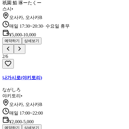
祇園 鮨 琢ーたくー
스시
•
오사카, 오사카B
매일 17:30~20:30
·
수요일 휴무
¥5,000-10,000
예약하기
상세보기
2
/
6
나가시로(야키토리)
ながしろ
야키토리
•
오사카, 오사카B
매일 17:00~22:00
¥2,000-5,000
예약하기
상세보기