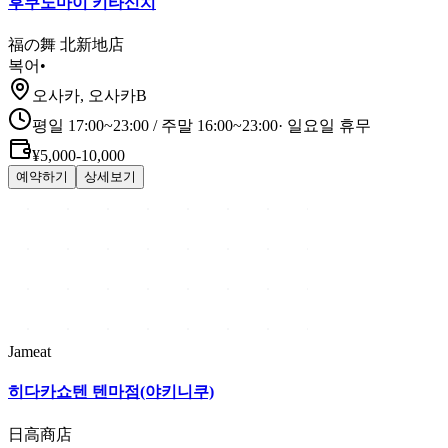
후쿠노마이 키타신치
福の舞 北新地店
복어
•
오사카, 오사카B
평일 17:00~23:00 / 주말 16:00~23:00
·
일요일 휴무
¥5,000-10,000
예약하기
상세보기
Jameat
히다카쇼텐 텐마점(야키니쿠)
日高商店