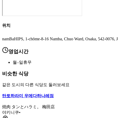
위치
namBaHIPS, 1-chōme-8-16 Namba, Chuo Ward, Osaka, 542-0076, J
영업시간
월–일
휴무
비슷한 식당
같은 도시의 다른 식당도 둘러보세요
탄토하라미 우메다하나레점
焼肉 タンとハラミ。 梅田店
야키니쿠
•