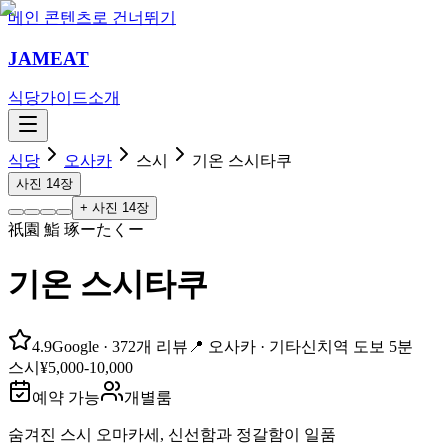
메인 콘텐츠로 건너뛰기
JAMEAT
식당
가이드
소개
식당
오사카
스시
기온 스시타쿠
사진
14
장
+ 사진
14
장
祇園 鮨 琢ーたくー
기온 스시타쿠
4.9
Google
· 372개 리뷰
📍
오사카 ·
기타신치역
도보 5분
스시
¥5,000-10,000
예약 가능
개별룸
숨겨진 스시 오마카세, 신선함과 정갈함이 일품