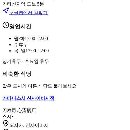
기타신치역
도보
5
분
구글맵에서 길찾기
영업시간
월·화
17:00–22:00
수
휴무
목–일
17:00–22:00
정기휴무 ·
수요일 휴무
비슷한 식당
같은 도시의 다른 식당도 둘러보세요
카타나스시 신사이바시점
刀寿司 心斎橋店
스시
•
오사카, 신사이바시