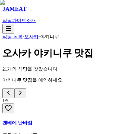
JAMEAT
식당
가이드
소개
식당 목록
·
오사카
·
야키니쿠
오사카
야키니쿠
맛집
21
개의 식당을 찾았습니다
야키니쿠 맛집을 예약하세요
1
/
5
겐베에 난바점