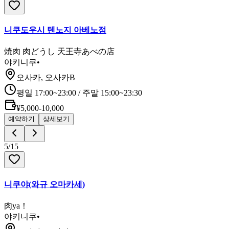
니쿠도우시 텐노지 아베노점
焼肉 肉どうし 天王寺あべの店
야키니쿠
•
오사카, 오사카B
평일 17:00~23:00 / 주말 15:00~23:30
¥5,000-10,000
예약하기
상세보기
5
/
15
니쿠야(와규 오마카세)
肉ya！
야키니쿠
•