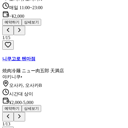
매일 11:00~23:00
~¥2,000
예약하기
상세보기
1
/
15
니쿠고로 텐마점
焼肉冷麺 ニュー肉五郎 天満店
야키니쿠
•
오사카, 오사카B
시간대 상이
¥2,000-5,000
예약하기
상세보기
1
/
13