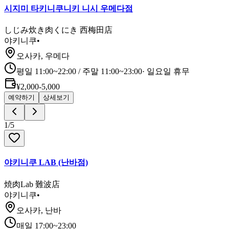
시지미 타키니쿠니키 니시 우메다점
しじみ炊き肉くにき 西梅田店
야키니쿠
•
오사카, 우메다
평일 11:00~22:00 / 주말 11:00~23:00
·
일요일 휴무
¥2,000-5,000
예약하기
상세보기
1
/
5
야키니쿠 LAB (난바점)
焼肉Lab 難波店
야키니쿠
•
오사카, 난바
매일 17:00~23:00