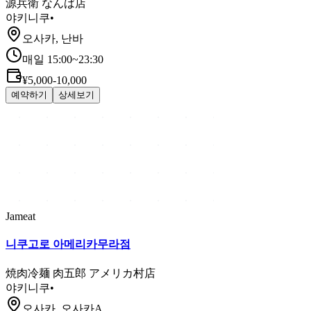
源兵衛 なんば店
야키니쿠
•
오사카, 난바
매일 15:00~23:30
¥5,000-10,000
예약하기
상세보기
Jameat
니쿠고로 아메리카무라점
焼肉冷麺 肉五郎 アメリカ村店
야키니쿠
•
오사카, 오사카A