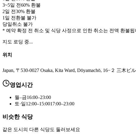
3
~
5
일 전
60
% 환불
2
일 전
30
% 환불
1
일 전
환불 불가
당일
취소 불가
* 예약 확정 전 취소 및 식당 사정으로 인한 취소는 전액 환불됩
지도 로딩 중...
위치
Japan, 〒530-0027 Osaka, Kita Ward, Dōyamachō, 16−２ 三木ビル
영업시간
월–금
16:00–23:00
토·일
12:00–15:00
17:00–23:00
비슷한 식당
같은 도시의 다른 식당도 둘러보세요