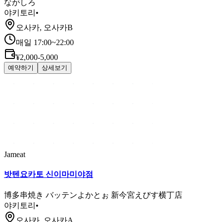
ながしろ
야키토리
•
오사카, 오사카B
매일 17:00~22:00
¥2,000-5,000
예약하기
상세보기
Jameat
밧텐요카토 신이마미야점
博多串焼き バッテンよかとぉ 新今宮えびす横丁店
야키토리
•
오사카, 오사카A