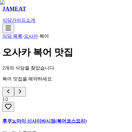
JAMEAT
식당
가이드
소개
식당 목록
·
오사카
·
복어
오사카
복어
맛집
2
개의 식당을 찾았습니다
복어 맛집을 예약하세요
1
/
2
후쿠노마이 신사이바시점(복어코스요리)