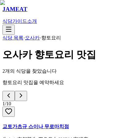
JAMEAT
식당
가이드
소개
식당 목록
·
오사카
·
향토요리
오사카
향토요리
맛집
2
개의 식당을 찾았습니다
향토요리 맛집을 예약하세요
1
/
10
교토가츠규 스이나 무로마치점