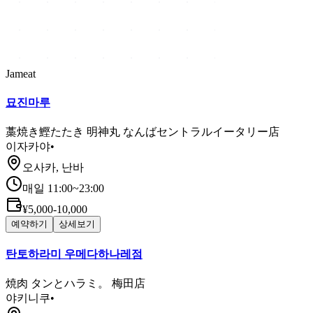
Jameat
묘진마루
藁焼き鰹たたき 明神丸 なんばセントラルイータリー店
이자카야
•
오사카, 난바
매일 11:00~23:00
¥5,000-10,000
예약하기
상세보기
탄토하라미 우메다하나레점
焼肉 タンとハラミ。 梅田店
야키니쿠
•