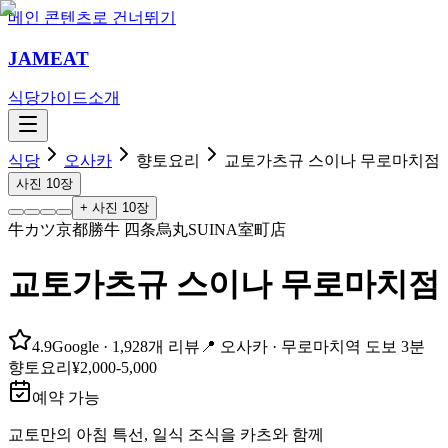
메인 콘텐츠로 건너뛰기
JAMEAT
식당
가이드
소개
식당
오사카
향토요리
교토가츠규 스이나 무로마치점
사진
10
장
+ 사진
10
장
牛カツ京都勝牛 四条烏丸SUINA室町店
교토가츠규 스이나 무로마치점
4.9
Google
· 1,928개 리뷰
📍
오사카 ·
무로마치역
도보 3분
향토요리
¥2,000-5,000
예약 가능
교토만의 아침 특선, 일식 조식을 카츠와 함께