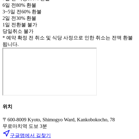
6
일 전
80
% 환불
3
~
5
일 전
60
% 환불
2
일 전
30
% 환불
1
일 전
환불 불가
당일
취소 불가
* 예약 확정 전 취소 및 식당 사정으로 인한 취소는 전액 환불
됩니다.
위치
〒600-8009 Kyoto, Shimogyo Ward, Kankobokocho, 78
무로마치역
도보
3
분
구글맵에서 길찾기