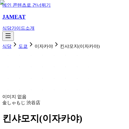
메인 콘텐츠로 건너뛰기
JAMEAT
식당
가이드
소개
식당
도쿄
이자카야
킨샤모지(이자카야)
이미지 없음
金しゃもじ 渋谷店
킨샤모지(이자카야)