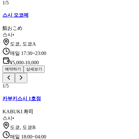
1
/
5
스시 오코메
鮨おこめ
스시
•
도쿄, 도쿄A
매일 17:30~23:00
¥5,000-10,000
예약하기
상세보기
1
/
5
카부키스시 1호점
KABUKI 寿司
스시
•
도쿄, 도쿄B
매일 18:00~04:00