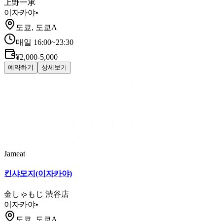
上野一承
이자카야
•
도쿄, 도쿄A
매일 16:00~23:30
¥2,000-5,000
예약하기
상세보기
Jameat
킨샤모지(이자카야)
金しゃもじ 渋谷店
이자카야
•
도쿄, 도쿄A