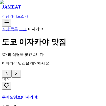
JAMEAT
식당
가이드
소개
식당 목록
·
도쿄
·
이자카야
도쿄
이자카야
맛집
3
개의 식당을 찾았습니다
이자카야 맛집을 예약하세요
1
/
10
우에노잇쇼(이자카야)