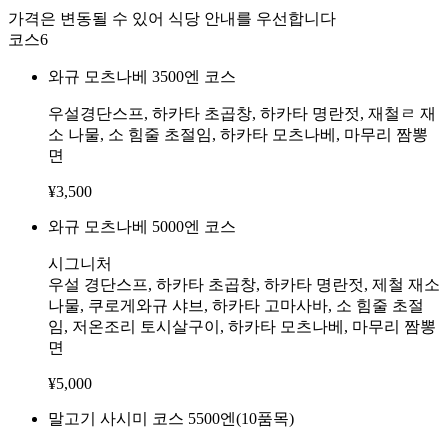
가격은 변동될 수 있어 식당 안내를 우선합니다
코스
6
와규 모츠나베 3500엔 코스
우설경단스프, 하카타 초곱창, 하카타 명란젓, 재철ㄹ 재
소 나물, 소 힘줄 초절임, 하카타 모츠나베, 마무리 짬뽕
면
¥
3,500
와규 모츠나베 5000엔 코스
시그니처
우설 경단스프, 하카타 초곱창, 하카타 명란젓, 제철 재소
나물, 쿠로게와규 샤브, 하카타 고마사바, 소 힘줄 초절
임, 저온조리 토시살구이, 하카타 모츠나베, 마무리 짬뽕
면
¥
5,000
말고기 사시미 코스 5500엔(10품목)