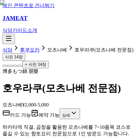
메인 콘텐츠로 건너뛰기
JAMEAT
식당
가이드
소개
식당
후쿠오카
모츠나베
호우라쿠(모츠나베 전문점)
사진
14
장
+ 사진
14
장
博多もつ鍋 朋樂
호우라쿠(모츠나베 전문점)
모츠나베
¥2,000-5,000
카드 가능
예약 가능
상세
하카타역 직결, 곱창을 활용한 모츠나베를 7~10품목 코스로
즐길 수 있는 향토요리 전문점으로 1인 방문도 가능합니다.