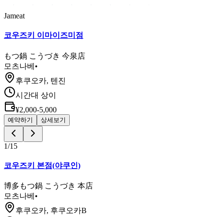
Jameat
코우즈키 이마이즈미점
もつ鍋 こうづき 今泉店
모츠나베
•
후쿠오카, 텐진
시간대 상이
¥2,000-5,000
예약하기
상세보기
1
/
15
코우즈키 본점(야쿠인)
博多もつ鍋 こうづき 本店
모츠나베
•
후쿠오카, 후쿠오카B