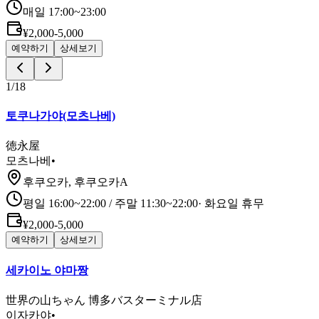
매일 17:00~23:00
¥2,000-5,000
예약하기
상세보기
1
/
18
토쿠나가야(모츠나베)
徳永屋
모츠나베
•
후쿠오카, 후쿠오카A
평일 16:00~22:00 / 주말 11:30~22:00
·
화요일 휴무
¥2,000-5,000
예약하기
상세보기
세카이노 야마짱
世界の山ちゃん 博多バスターミナル店
이자카야
•