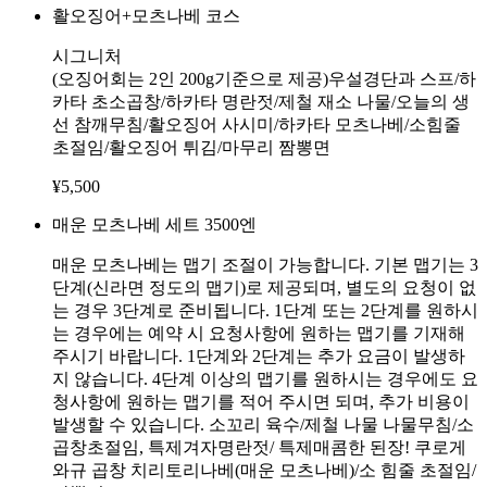
활오징어+모츠나베 코스
시그니처
(오징어회는 2인 200g기준으로 제공)우설경단과 스프/하
카타 초소곱창/하카타 명란젓/제철 재소 나물/오늘의 생
선 참깨무침/활오징어 사시미/하카타 모츠나베/소힘줄
초절임/활오징어 튀김/마무리 짬뽕면
¥
5,500
매운 모츠나베 세트 3500엔
매운 모츠나베는 맵기 조절이 가능합니다. 기본 맵기는 3
단계(신라면 정도의 맵기)로 제공되며, 별도의 요청이 없
는 경우 3단계로 준비됩니다. 1단계 또는 2단계를 원하시
는 경우에는 예약 시 요청사항에 원하는 맵기를 기재해
주시기 바랍니다. 1단계와 2단계는 추가 요금이 발생하
지 않습니다. 4단계 이상의 맵기를 원하시는 경우에도 요
청사항에 원하는 맵기를 적어 주시면 되며, 추가 비용이
발생할 수 있습니다. 소꼬리 육수/제철 나물 나물무침/소
곱창초절임, 특제겨자명란젓/ 특제매콤한 된장! 쿠로게
와규 곱창 치리토리나베(매운 모츠나베)/소 힘줄 초절임/