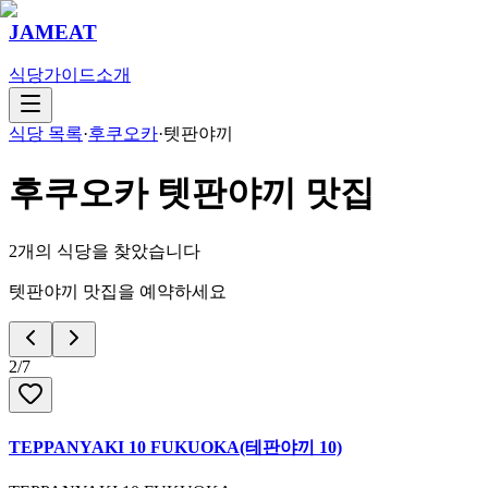
JAMEAT
식당
가이드
소개
식당 목록
·
후쿠오카
·
텟판야끼
후쿠오카
텟판야끼
맛집
2
개의 식당을 찾았습니다
텟판야끼 맛집을 예약하세요
2
/
7
TEPPANYAKI 10 FUKUOKA(테판야끼 10)