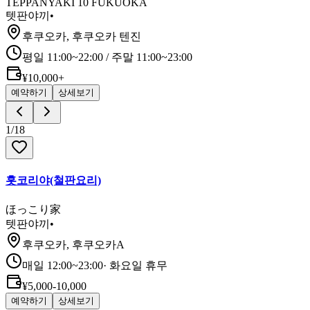
TEPPANYAKI 10 FUKUOKA
텟판야끼
•
후쿠오카, 후쿠오카 텐진
평일 11:00~22:00 / 주말 11:00~23:00
¥10,000+
예약하기
상세보기
1
/
18
홋코리야(철판요리)
ほっこり家
텟판야끼
•
후쿠오카, 후쿠오카A
매일 12:00~23:00
·
화요일 휴무
¥5,000-10,000
예약하기
상세보기