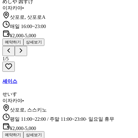
めしや 因すけ
이자카야
•
삿포로, 삿포로A
매일 16:00~23:00
¥2,000-5,000
예약하기
상세보기
1
/
5
세이스
せいす
이자카야
•
삿포로, 스스키노
평일 11:00~22:00 / 주말 11:00~23:00
·
일요일 휴무
¥2,000-5,000
예약하기
상세보기