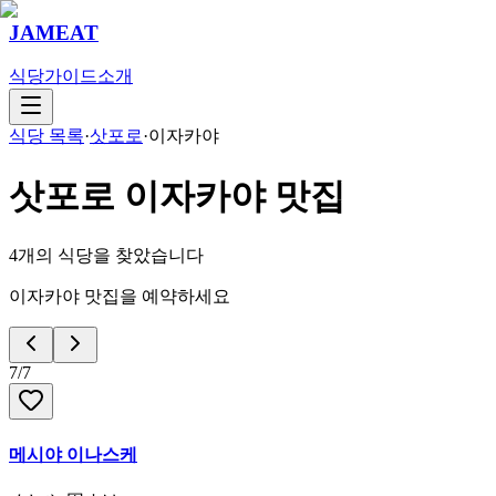
JAMEAT
식당
가이드
소개
식당 목록
·
삿포로
·
이자카야
삿포로
이자카야
맛집
4
개의 식당을 찾았습니다
이자카야 맛집을 예약하세요
7
/
7
메시야 이나스케