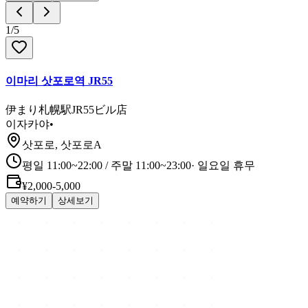
1
/
5
이마리 삿포로역 JR55
伊まり札幌駅JR55ビル店
이자카야
•
삿포로, 삿포로A
평일 11:00~22:00 / 주말 11:00~23:00
·
일요일 휴무
¥2,000-5,000
예약하기
상세보기