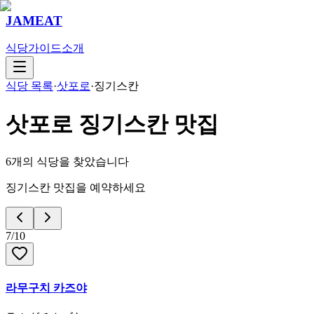
JAMEAT
식당
가이드
소개
식당 목록
·
삿포로
·
징기스칸
삿포로
징기스칸
맛집
6
개의 식당을 찾았습니다
징기스칸 맛집을 예약하세요
7
/
10
라무구치 카즈야