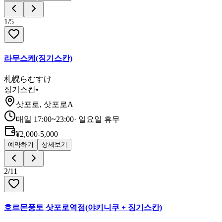
1
/
5
라무스케(징기스칸)
札幌らむすけ
징기스칸
•
삿포로, 삿포로A
매일 17:00~23:00
·
일요일 휴무
¥2,000-5,000
예약하기
상세보기
2
/
11
호르몬풍토 삿포로역점(야키니쿠 + 징기스칸)