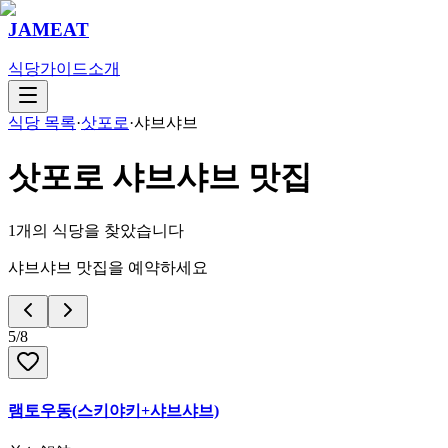
JAMEAT
식당
가이드
소개
식당 목록
·
삿포로
·
샤브샤브
삿포로
샤브샤브
맛집
1
개의 식당을 찾았습니다
샤브샤브 맛집을 예약하세요
5
/
8
램토우동(스키야키+샤브샤브)