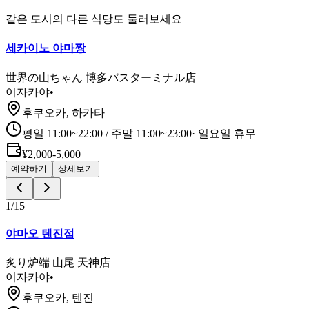
같은 도시의 다른 식당도 둘러보세요
세카이노 야마짱
世界の山ちゃん 博多バスターミナル店
이자카야
•
후쿠오카, 하카타
평일 11:00~22:00 / 주말 11:00~23:00
·
일요일 휴무
¥2,000-5,000
예약하기
상세보기
1
/
15
야마오 텐진점
炙り炉端 山尾 天神店
이자카야
•
후쿠오카, 텐진