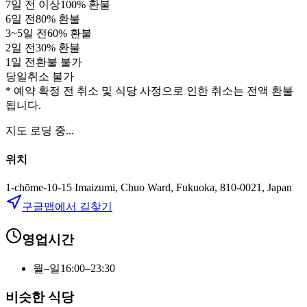
7
일 전 이상
100
% 환불
6
일 전
80
% 환불
3
~
5
일 전
60
% 환불
2
일 전
30
% 환불
1
일 전
환불 불가
당일
취소 불가
* 예약 확정 전 취소 및 식당 사정으로 인한 취소는 전액 환불
됩니다.
지도 로딩 중...
위치
1-chōme-10-15 Imaizumi, Chuo Ward, Fukuoka, 810-0021, Japan
구글맵에서 길찾기
영업시간
월–일
16:00–23:30
비슷한 식당