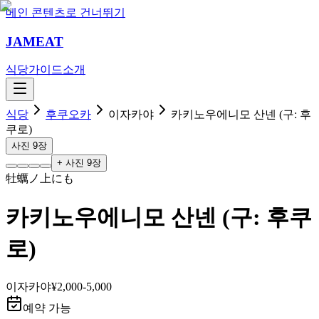
메인 콘텐츠로 건너뛰기
JAMEAT
식당
가이드
소개
식당
후쿠오카
이자카야
카키노우에니모 산넨 (구: 후
쿠로)
사진
9
장
+ 사진
9
장
牡蠣ノ上にも
카키노우에니모 산넨 (구: 후쿠
로)
이자카야
¥2,000-5,000
예약 가능