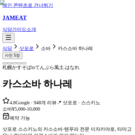
메인 콘텐츠로 건너뛰기
JAMEAT
식당
가이드
소개
식당
삿포로
소바
카스소바 하나레
사진
5
장
札幌かすそばtoてんぷら風土.はなれ
카스소바 하나레
4.8
Google
· 948개 리뷰
📍
삿포로 ·
스스키노
소바
¥5,000-10,000
예약 가능
삿포로 스스키노의 카스소바·텐푸라 전문 이자카야로, 타마고