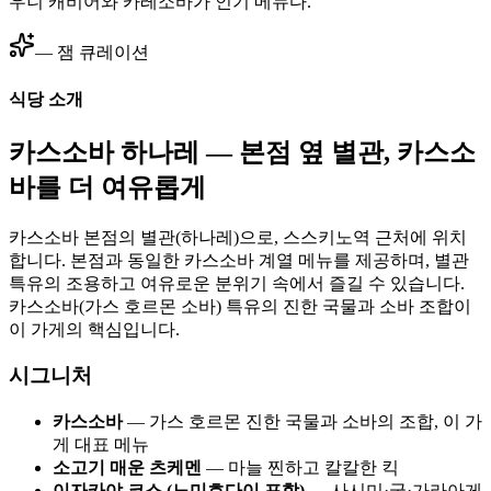
우니 캐비어와 카레소바가 인기 메뉴다.
— 잼 큐레이션
식당 소개
카스소바 하나레 — 본점 옆 별관, 카스소
바를 더 여유롭게
카스소바 본점의 별관(하나레)으로, 스스키노역 근처에 위치
합니다. 본점과 동일한 카스소바 계열 메뉴를 제공하며, 별관
특유의 조용하고 여유로운 분위기 속에서 즐길 수 있습니다.
카스소바(가스 호르몬 소바) 특유의 진한 국물과 소바 조합이
이 가게의 핵심입니다.
시그니처
카스소바
— 가스 호르몬 진한 국물과 소바의 조합, 이 가
게 대표 메뉴
소고기 매운 츠케멘
— 마늘 찐하고 칼칼한 킥
이자카야 코스 (노미호다이 포함)
— 사시미·굴·가라아게