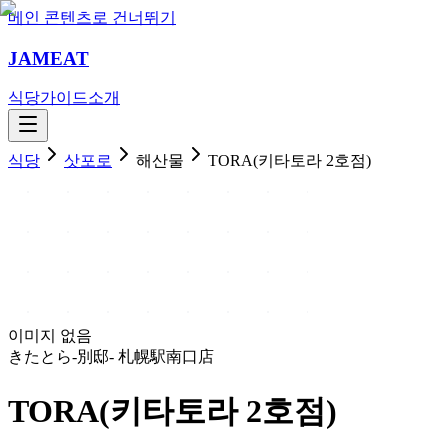
메인 콘텐츠로 건너뛰기
JAMEAT
식당
가이드
소개
식당
삿포로
해산물
TORA(키타토라 2호점)
이미지 없음
きたとら-別邸- 札幌駅南口店
TORA(키타토라 2호점)