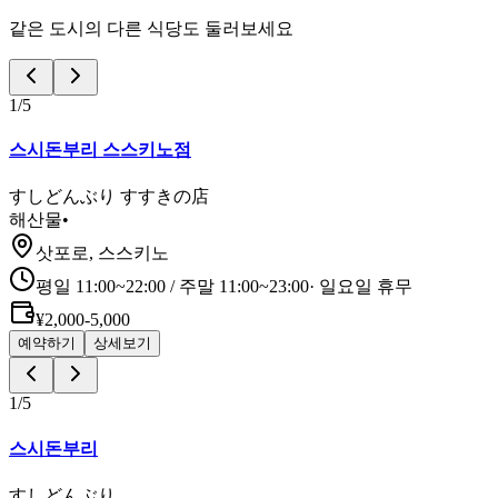
같은 도시의 다른 식당도 둘러보세요
1
/
5
스시돈부리 스스키노점
すしどんぶり すすきの店
해산물
•
삿포로, 스스키노
평일 11:00~22:00 / 주말 11:00~23:00
·
일요일 휴무
¥2,000-5,000
예약하기
상세보기
1
/
5
스시돈부리
すしどんぶり