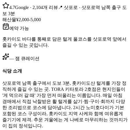
4.7
Google
· 2,104개 리뷰
📍
삿포로 ·
삿포로역 남쪽 출구
도
보 3분
해산물
¥2,000-5,000
예약 가능
홋카이도 바다를 통째로 담은 털게 풀코스를 삿포로역 앞에서
즐길 수 있는 곳입니다.
— 잼 큐레이션
식당 소개
삿포로역 남쪽 출구에서 도보 3분, 홋카이도산 털게를 가장 정
직하게 즐길 수 있는 곳. TORA 키타토라 2호점은 현지인들이
'게 먹으러 갈 때' 가장 먼저 떠올리는 이름입니다. 매일 아침
경매에서 직접 낙찰받은 활 털게를 삶기·찜·구이·회까지 다양
한 조리법으로 코스에 담아냅니다. 2시간 노미호다이가 기본
포함된 코스 구성이라, 홋카이도 지역 사케와 함께 여유롭게
즐기기에 제격. 추운 겨울에는 게 나베로 마무리하는 것까지가
이 집의 정석입니다.