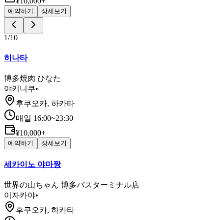
¥10,000+
예약하기
상세보기
1
/
10
히나타
博多焼肉 ひなた
야키니쿠
•
후쿠오카, 하카타
매일 16:00~23:30
¥10,000+
예약하기
상세보기
세카이노 야마짱
世界の山ちゃん 博多バスターミナル店
이자카야
•
후쿠오카, 하카타