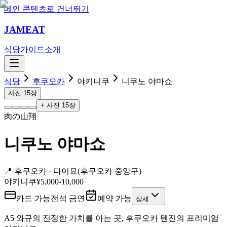
메인 콘텐츠로 건너뛰기
JAMEAT
식당
가이드
소개
식당
후쿠오카
야키니쿠
니쿠노 야마쇼
사진
15
장
+ 사진
15
장
肉の山翔
니쿠노 야마쇼
📍
후쿠오카 ·
다이묘(후쿠오카 중앙구)
야키니쿠
¥5,000-10,000
카드 가능
전석 금연
예약 가능
상세
A5 와규의 진정한 가치를 아는 곳, 후쿠오카 텐진의 프리미엄