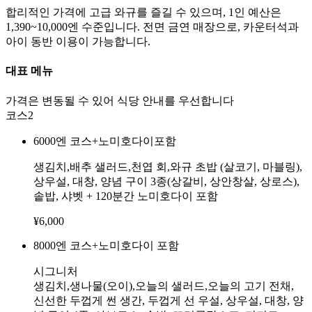
합리적인 가격에 고급 와규를 즐길 수 있으며, 1인 예산은
1,390~10,000엔 수준입니다. 전면 금연 매장으로, 카운터석과
아이 동반 이용이 가능합니다.
대표 메뉴
가격은 변동될 수 있어 식당 안내를 우선합니다
코스
2
6000엔 코스+노미호다이포함
생김치,배추 샐러드,천엽 회,와규 초밥 (살코기, 마블링),
상우설, 대창, 양념 구이 3종(상갈비, 상안창살, 상로스),
솥밥, 샤벳 + 120분간 노미호다이 포함
¥
6,000
8000엔 코스+노미호다이 포함
시그니처
생김치,생나물(오이),오늘의 샐러드,오늘의 고기 전채,
신선한 두껍게 썬 생간, 두껍게 선 우설, 상우설, 대창, 양