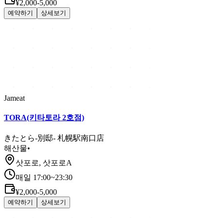
¥2,000-5,000
예약하기
상세보기
Jameat
TORA(키타토라 2호점)
きたとら-別邸- 札幌駅南口店
해산물
•
삿포로, 삿포로A
매일 17:00~23:30
¥2,000-5,000
예약하기
상세보기