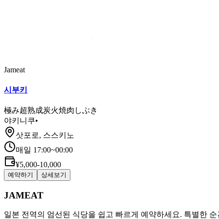
Jameat
시부키
極み超熟成炭火焼肉しぶき
야키니쿠
•
삿포로, 스스키노
매일 17:00~00:00
¥5,000-10,000
예약하기
상세보기
JAMEAT
일본 전역의 엄선된 식당을 쉽고 빠르게 예약하세요. 특별한 순