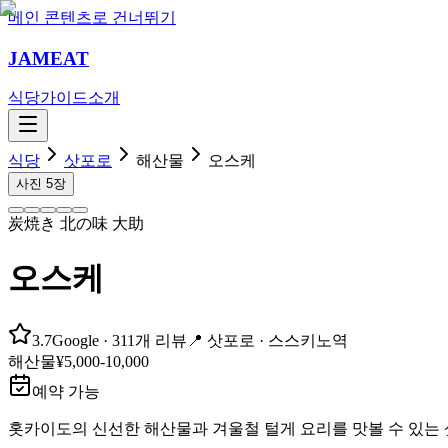
메인 콘텐츠로 건너뛰기
JAMEAT
식당
가이드
소개
식당
삿포로
해산물
오스케
사진
5
장
炭焼き 北の味 大助
오스케
3.7
Google
· 311개 리뷰
📍
삿포로 ·
스스키노역
해산물
¥5,000-10,000
예약 가능
홋카이도의 신선한 해산물과 겨울철 털게 요리를 맛볼 수 있는