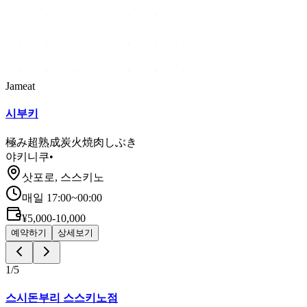
Jameat
시부키
極み超熟成炭火焼肉しぶき
야키니쿠
•
삿포로, 스스키노
매일 17:00~00:00
¥5,000-10,000
예약하기
상세보기
1
/
5
스시돈부리 스스키노점