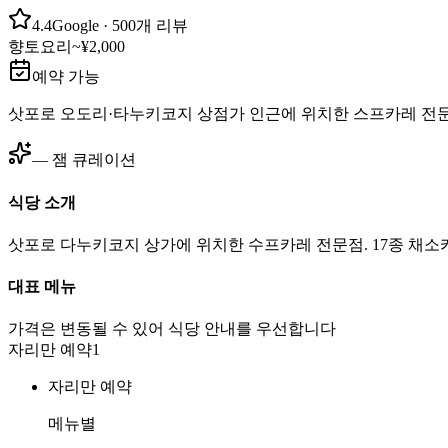
4.4
Google
· 500개 리뷰
향토요리
~¥2,000
예약 가능
삿포로 오도리·타누키코지 상점가 인근에 위치한 스프카레 전
— 잼 큐레이션
식당 소개
삿포로 다누키코지 상가에 위치한 수프카레 전문점. 17종 채소카레
대표 메뉴
가격은 변동될 수 있어 식당 안내를 우선합니다
자리만 예약
1
자리만 예약
메뉴별