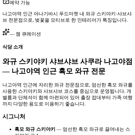
예약 가능
나고야역 인근 야나기바시 푸드마켓 내 와규 스키야키·샤브샤
브 전문점으로, 벚꽃을 모티브로 한 인테리어가 특징입니다.
— 잼 큐레이션
식당 소개
와규 스키야키 샤브샤브 사쿠라 나고야점
— 나고야역 인근 흑모 와규 전문
나고야역 인근에 자리한 와규 전문점으로, 엄선한 흑모 와규를
사용한 스키야키와 샤브샤브 코스를 중심으로 운영됩니다. 개
별룸과 단체석이 함께 마련되어 있어 출장 접대부터 가족 여행
까지 다양한 용도로 이용하기 좋습니다.
시그니처
흑모 와규 스키야키
— 엄선한 흑모 와규로 끓여내는 스