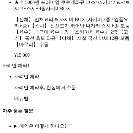
★ <15000엔 프리미엄 쿠로게와규 코스>스키야키&샤브
샤브+스시+9종사시미BOX
【전채】 전채요리 & 사시미 BOX (사시미 3종 / 일품요
리 6종) 【스시】 신선도가 뛰어난 니기리 스시 6종 모둠
【육수】 「극미 육수」와 「스키야키 육수」 2종 【고
기】 특선 흑모 와규 【야채】 제철 국산 야채 12종 모둠
【마무리】 우동
¥
15,000
자리만 예약
1
자리만 에약
자리만 예약후, 현장에서 주문
메뉴별
자주 묻는 질문
예약은 어떻게 하나요?