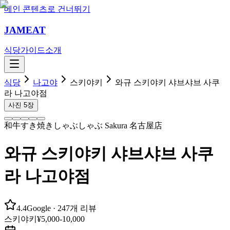
메인 콘텐츠로 건너뛰기
JAMEAT
식당
가이드
소개
식당
나고야
스키야키
와규 스키야키 샤브샤브 사쿠
라 나고야점
사진
5
장
和牛すき焼きしゃぶしゃぶ Sakura 名古屋店
와규 스키야키 샤브샤브 사쿠
라 나고야점
4.4
Google
· 247개 리뷰
스키야키
¥5,000-10,000