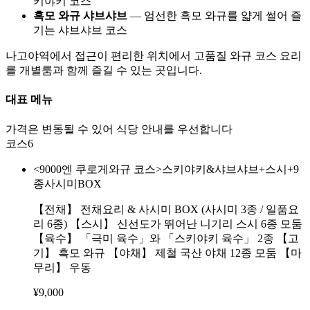
키야키 코스
흑모 와규 샤브샤브
— 엄선한 흑모 와규를 얇게 썰어 즐
기는 샤브샤브 코스
나고야역에서 접근이 편리한 위치에서 고품질 와규 코스 요리
를 개별룸과 함께 즐길 수 있는 곳입니다.
대표 메뉴
가격은 변동될 수 있어 식당 안내를 우선합니다
코스
6
<9000엔 쿠로게와규 코스>스키야키&샤브샤브+스시+9
종사시미BOX
【전채】 전채요리 & 사시미 BOX (사시미 3종 / 일품요
리 6종) 【스시】 신선도가 뛰어난 니기리 스시 6종 모둠
【육수】 「극미 육수」와 「스키야키 육수」 2종 【고
기】 흑모 와규 【야채】 제철 국산 야채 12종 모둠 【마
무리】 우동
¥
9,000