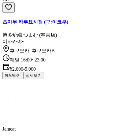
츠마무 하루요시점 (구:이코쿠)
博多炉端 つまむ (春吉店)
이자카야
•
후쿠오카, 후쿠오카B
매일 16:00~23:00
¥2,000-5,000
예약하기
상세보기
Jameat