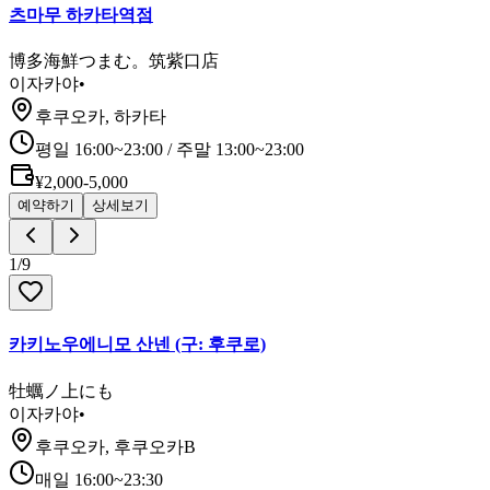
츠마무 하카타역점
博多海鮮つまむ。筑紫口店
이자카야
•
후쿠오카, 하카타
평일 16:00~23:00 / 주말 13:00~23:00
¥2,000-5,000
예약하기
상세보기
1
/
9
카키노우에니모 산넨 (구: 후쿠로)
牡蠣ノ上にも
이자카야
•
후쿠오카, 후쿠오카B
매일 16:00~23:30