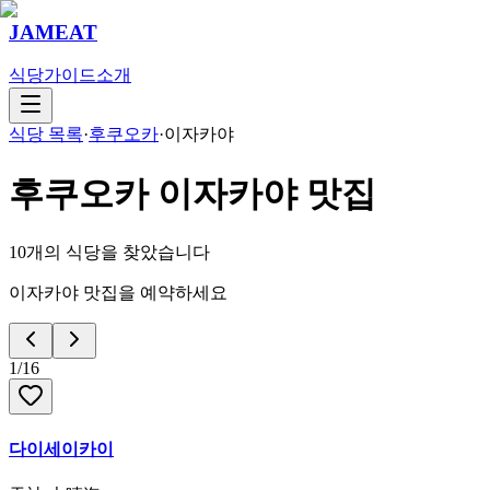
JAMEAT
식당
가이드
소개
식당 목록
·
후쿠오카
·
이자카야
후쿠오카
이자카야
맛집
10
개의 식당을 찾았습니다
이자카야 맛집을 예약하세요
1
/
16
다이세이카이