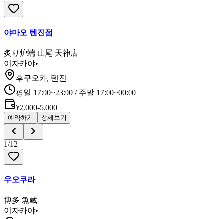
야마오 텐진점
炙り炉端 山尾 天神店
이자카야
•
후쿠오카, 텐진
평일 17:00~23:00 / 주말 17:00~00:00
¥2,000-5,000
예약하기
상세보기
1
/
12
우오쿠라
博多 魚蔵
이자카야
•