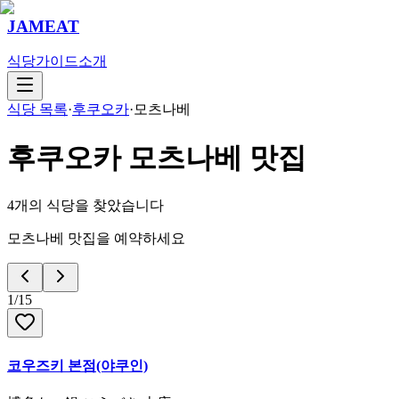
JAMEAT
식당
가이드
소개
식당 목록
·
후쿠오카
·
모츠나베
후쿠오카
모츠나베
맛집
4
개의 식당을 찾았습니다
모츠나베 맛집을 예약하세요
1
/
15
코우즈키 본점(야쿠인)