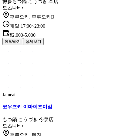
博多もつ鍋 こうづき 本店
모츠나베
•
후쿠오카, 후쿠오카B
매일 17:00~23:00
¥2,000-5,000
예약하기
상세보기
Jameat
코우즈키 이마이즈미점
もつ鍋 こうづき 今泉店
모츠나베
•
후쿠오카, 텐진