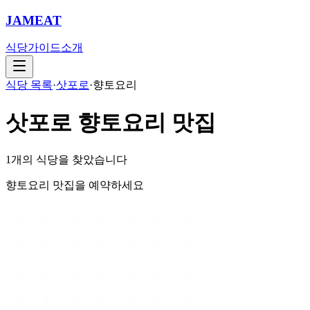
JAMEAT
식당
가이드
소개
식당 목록
·
삿포로
·
향토요리
삿포로
향토요리
맛집
1
개의 식당을 찾았습니다
향토요리 맛집을 예약하세요